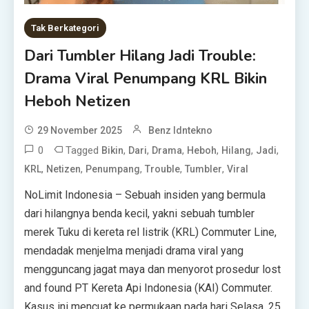
Tak Berkategori
Dari Tumbler Hilang Jadi Trouble:
Drama Viral Penumpang KRL Bikin
Heboh Netizen
29 November 2025
Benz Idntekno
0
Tagged
,
,
,
,
,
,
Bikin
Dari
Drama
Heboh
Hilang
Jadi
,
,
,
,
,
KRL
Netizen
Penumpang
Trouble
Tumbler
Viral
NoLimit Indonesia – Sebuah insiden yang bermula
dari hilangnya benda kecil, yakni sebuah tumbler
merek Tuku di kereta rel listrik (KRL) Commuter Line,
mendadak menjelma menjadi drama viral yang
mengguncang jagat maya dan menyorot prosedur lost
and found PT Kereta Api Indonesia (KAI) Commuter.
Kasus ini mencuat ke permukaan pada hari Selasa, 25