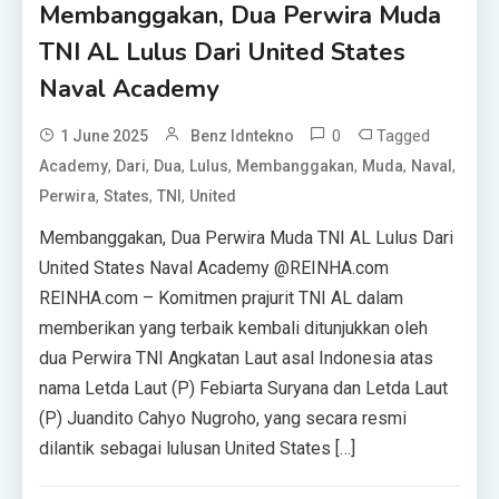
Membanggakan, Dua Perwira Muda
TNI AL Lulus Dari United States
Naval Academy
0
Tagged
1 June 2025
Benz Idntekno
,
,
,
,
,
,
,
Academy
Dari
Dua
Lulus
Membanggakan
Muda
Naval
,
,
,
Perwira
States
TNI
United
Membanggakan, Dua Perwira Muda TNI AL Lulus Dari
United States Naval Academy @REINHA.com
REINHA.com – Komitmen prajurit TNI AL dalam
memberikan yang terbaik kembali ditunjukkan oleh
dua Perwira TNI Angkatan Laut asal Indonesia atas
nama Letda Laut (P) Febiarta Suryana dan Letda Laut
(P) Juandito Cahyo Nugroho, yang secara resmi
dilantik sebagai lulusan United States […]