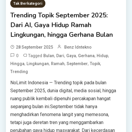
Tak Berkategori
Trending Topik September 2025:
Dari AI, Gaya Hidup Ramah
Lingkungan, hingga Gerhana Bulan
28 September 2025
Benz Idntekno
0
Tagged
,
,
,
,
,
Bulan
Dari
Gaya
Gerhana
Hidup
,
,
,
,
,
Hingga
Lingkungan
Ramah
September
Topik
Trending
NoLimit Indonesia — Trending topik pada bulan
September 2025, dunia digital, media sosial, hingga
ruang publik kembali dipenuhi percakapan hangat
sepanjang bulan ini.September tidak hanya
menghadirkan fenomena langit yang memesona,
tetapi juga deretan tren yang menggambarkan
perubahan gaya hidup masyarakat. Dari kecerdasan