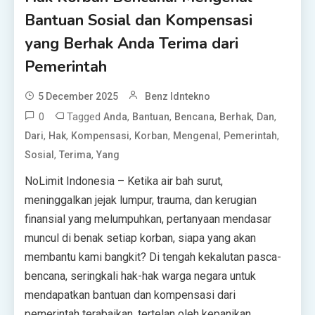
Bantuan Sosial dan Kompensasi
yang Berhak Anda Terima dari
Pemerintah
5 December 2025
Benz Idntekno
0
Tagged
,
,
,
,
,
Anda
Bantuan
Bencana
Berhak
Dan
,
,
,
,
,
,
Dari
Hak
Kompensasi
Korban
Mengenal
Pemerintah
,
,
Sosial
Terima
Yang
NoLimit Indonesia – Ketika air bah surut,
meninggalkan jejak lumpur, trauma, dan kerugian
finansial yang melumpuhkan, pertanyaan mendasar
muncul di benak setiap korban, siapa yang akan
membantu kami bangkit? Di tengah kekalutan pasca-
bencana, seringkali hak-hak warga negara untuk
mendapatkan bantuan dan kompensasi dari
pemerintah terabaikan, tertelan oleh kepanikan.