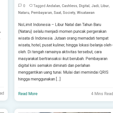
0
Tagged
,
,
,
,
,
Andalan
Cashless
Digital
Jadi
Libur
,
,
,
,
Nataru
Pembayaran
Saat
Society
Wisatawan
NoLimit Indonesia – Libur Natal dan Tahun Baru
,
(Nataru) selalu menjadi momen puncak pergerakan
.
wisata di Indonesia. Jutaan orang memadati tempat
wisata, hotel, pusat kuliner, hingga lokasi belanja oleh-
oleh. Di tengah ramainya aktivitas tersebut, cara
masyarakat bertransaksi ikut berubah. Pembayaran
digital kini semakin diminati dan perlahan
menggantikan uang tunai. Mulai dari memindai QRIS
hingga menggunakan […]
ead
Read More
4 Mins Rea