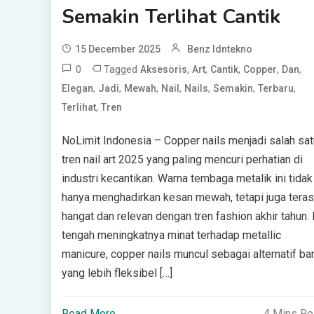
Semakin Terlihat Cantik
15 December 2025
Benz Idntekno
0
Tagged
,
,
,
,
,
Aksesoris
Art
Cantik
Copper
Dan
,
,
,
,
,
,
,
Elegan
Jadi
Mewah
Nail
Nails
Semakin
Terbaru
,
Terlihat
Tren
NoLimit Indonesia – Copper nails menjadi salah sat
tren nail art 2025 yang paling mencuri perhatian di
industri kecantikan. Warna tembaga metalik ini tidak
hanya menghadirkan kesan mewah, tetapi juga tera
hangat dan relevan dengan tren fashion akhir tahun. 
tengah meningkatnya minat terhadap metallic
manicure, copper nails muncul sebagai alternatif ba
yang lebih fleksibel […]
Read More
4 Mins R