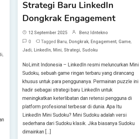
Strategi Baru LinkedIn
Dongkrak Engagement
12 September 2025
Benz Idntekno
0
Tagged
,
,
,
,
Baru
Dongkrak
Engagement
Game
,
,
,
,
Jadi
LinkedIn
Mini
Strategi
Sudoku
,
di
NoLimit Indonesia – LinkedIn resmi meluncurkan Mini
Sudoku, sebuah game ringan terbaru yang dirancang
khusus untuk para penggunanya. Permainan puzzle ini
hadir sebagai strategi baru LinkedIn untuk
meningkatkan keterlibatan dan retensi pengguna di
platform profesional terbesar di dunia. Apa Itu
LinkedIn Mini Sudoku? Mini Sudoku adalah versi
an
sederhana dari Sudoku klasik. Jika biasanya Sudoku
dimainkan […]