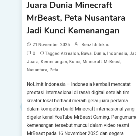
Juara Dunia Minecraft
MrBeast, Peta Nusantara
Jadi Kunci Kemenangan
21 November 2025
Benz Idntekno
0
Tagged
,
,
,
,
Azrealon
Bawa
Dunia
Indonesia
Ja
,
,
,
,
,
Juara
Kemenangan
Kunci
Minecraft
MrBeast
,
Nusantara
Peta
NoLimit Indonesia – Indonesia kembali mencatat
prestasi internasional di ranah digital setelah tim
kreator lokal berhasil meraih gelar juara pertama
dalam kompetisi build Minecraft internasional yang
digelar kanal YouTube MrBeast Gaming. Pengumum
kemenangan tersebut muncul dalam video resmi
MrBeast pada 16 November 2025 dan segera