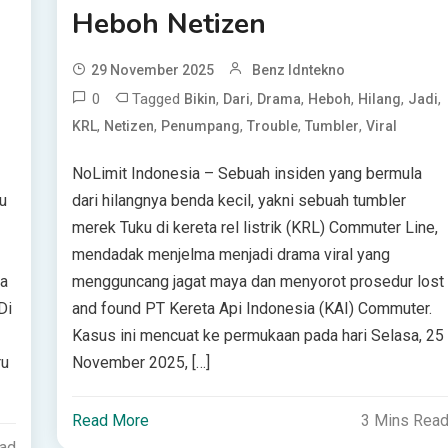
Heboh Netizen
29 November 2025
Benz Idntekno
0
Tagged
,
,
,
,
,
,
Bikin
Dari
Drama
Heboh
Hilang
Jadi
,
,
,
,
,
KRL
Netizen
Penumpang
Trouble
Tumbler
Viral
NoLimit Indonesia – Sebuah insiden yang bermula
u
dari hilangnya benda kecil, yakni sebuah tumbler
merek Tuku di kereta rel listrik (KRL) Commuter Line,
mendadak menjelma menjadi drama viral yang
sa
mengguncang jagat maya dan menyorot prosedur lost
Di
and found PT Kereta Api Indonesia (KAI) Commuter.
Kasus ini mencuat ke permukaan pada hari Selasa, 25
ru
November 2025, […]
Read More
3 Mins Rea
ead