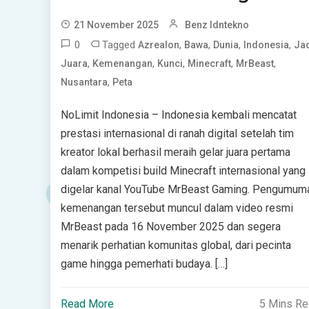
21 November 2025
Benz Idntekno
0
Tagged
,
,
,
,
Azrealon
Bawa
Dunia
Indonesia
Ja
,
,
,
,
,
Juara
Kemenangan
Kunci
Minecraft
MrBeast
,
Nusantara
Peta
NoLimit Indonesia – Indonesia kembali mencatat
prestasi internasional di ranah digital setelah tim
kreator lokal berhasil meraih gelar juara pertama
dalam kompetisi build Minecraft internasional yang
digelar kanal YouTube MrBeast Gaming. Pengumum
kemenangan tersebut muncul dalam video resmi
MrBeast pada 16 November 2025 dan segera
menarik perhatian komunitas global, dari pecinta
game hingga pemerhati budaya. […]
Read More
5 Mins R