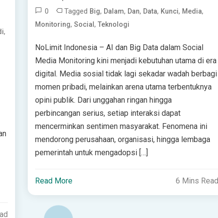
0
Tagged
,
,
,
,
,
,
Big
Dalam
Dan
Data
Kunci
Media
,
,
Monitoring
Social
Teknologi
,
di
NoLimit Indonesia – AI dan Big Data dalam Social
Media Monitoring kini menjadi kebutuhan utama di era
digital. Media sosial tidak lagi sekadar wadah berbagi
momen pribadi, melainkan arena utama terbentuknya
opini publik. Dari unggahan ringan hingga
perbincangan serius, setiap interaksi dapat
mencerminkan sentimen masyarakat. Fenomena ini
an
mendorong perusahaan, organisasi, hingga lembaga
pemerintah untuk mengadopsi […]
Read More
6 Mins Rea
ead