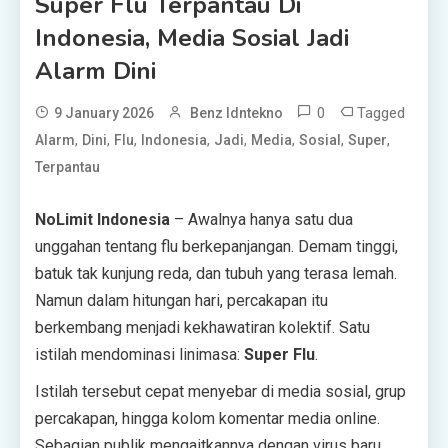
Super Flu Terpantau Di
Indonesia, Media Sosial Jadi
Alarm Dini
0
Tagged
9 January 2026
Benz Idntekno
,
,
,
,
,
,
,
,
Alarm
Dini
Flu
Indonesia
Jadi
Media
Sosial
Super
Terpantau
NoLimit Indonesia
– Awalnya hanya satu dua
unggahan tentang flu berkepanjangan. Demam tinggi,
batuk tak kunjung reda, dan tubuh yang terasa lemah.
Namun dalam hitungan hari, percakapan itu
berkembang menjadi kekhawatiran kolektif. Satu
istilah mendominasi linimasa:
Super Flu
.
Istilah tersebut cepat menyebar di media sosial, grup
percakapan, hingga kolom komentar media online.
Sebagian publik mengaitkannya dengan virus baru