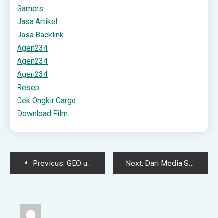
Gamers
Jasa Artikel
Jasa Backlink
Agen234
Agen234
Agen234
Resep
Cek Ongkir Cargo
Download Film
Post
Previous:
GEO untuk Brand Awareness: Cara Brand Muncul di Jawaban AI
Next:
Dari Media Sosial ke Penjualan: Pentingnya Media Monitoring bagi UMKM
navigation