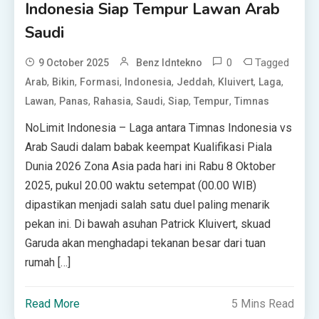
Indonesia Siap Tempur Lawan Arab
Saudi
0
Tagged
9 October 2025
Benz Idntekno
,
,
,
,
,
,
,
Arab
Bikin
Formasi
Indonesia
Jeddah
Kluivert
Laga
,
,
,
,
,
,
Lawan
Panas
Rahasia
Saudi
Siap
Tempur
Timnas
NoLimit Indonesia – Laga antara Timnas Indonesia vs
Arab Saudi dalam babak keempat Kualifikasi Piala
Dunia 2026 Zona Asia pada hari ini Rabu 8 Oktober
2025, pukul 20.00 waktu setempat (00.00 WIB)
dipastikan menjadi salah satu duel paling menarik
pekan ini. Di bawah asuhan Patrick Kluivert, skuad
Garuda akan menghadapi tekanan besar dari tuan
rumah […]
Read More
5 Mins Read