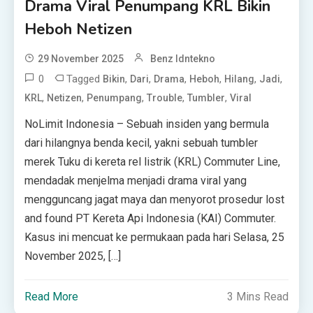
Drama Viral Penumpang KRL Bikin
Heboh Netizen
29 November 2025
Benz Idntekno
0
Tagged
,
,
,
,
,
,
Bikin
Dari
Drama
Heboh
Hilang
Jadi
,
,
,
,
,
KRL
Netizen
Penumpang
Trouble
Tumbler
Viral
NoLimit Indonesia – Sebuah insiden yang bermula
dari hilangnya benda kecil, yakni sebuah tumbler
merek Tuku di kereta rel listrik (KRL) Commuter Line,
mendadak menjelma menjadi drama viral yang
mengguncang jagat maya dan menyorot prosedur lost
and found PT Kereta Api Indonesia (KAI) Commuter.
Kasus ini mencuat ke permukaan pada hari Selasa, 25
November 2025, […]
Read More
3 Mins Read