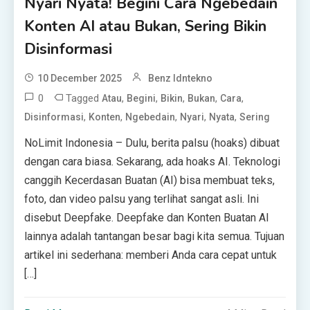
Nyari Nyata! Begini Cara Ngebedain
Konten AI atau Bukan, Sering Bikin
Disinformasi
10 December 2025
Benz Idntekno
0
Tagged
,
,
,
,
,
Atau
Begini
Bikin
Bukan
Cara
,
,
,
,
,
Disinformasi
Konten
Ngebedain
Nyari
Nyata
Sering
NoLimit Indonesia – Dulu, berita palsu (hoaks) dibuat
dengan cara biasa. Sekarang, ada hoaks AI. Teknologi
canggih Kecerdasan Buatan (AI) bisa membuat teks,
foto, dan video palsu yang terlihat sangat asli. Ini
disebut Deepfake. Deepfake dan Konten Buatan AI
lainnya adalah tantangan besar bagi kita semua. Tujuan
artikel ini sederhana: memberi Anda cara cepat untuk
[…]