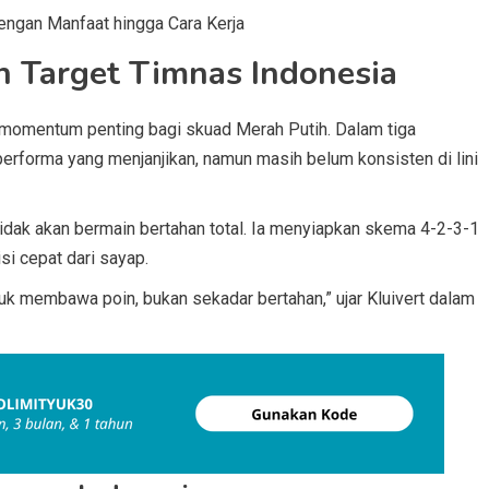
engan Manfaat hingga Cara Kerja
n Target Timnas Indonesia
i momentum penting bagi skuad Merah Putih. Dalam tiga
rforma yang menjanjikan, namun masih belum konsisten di lini
idak akan bermain bertahan total. Ia menyiapkan skema 4-2-3-1
i cepat dari sayap.
tuk membawa poin, bukan sekadar bertahan,” ujar Kluivert dalam