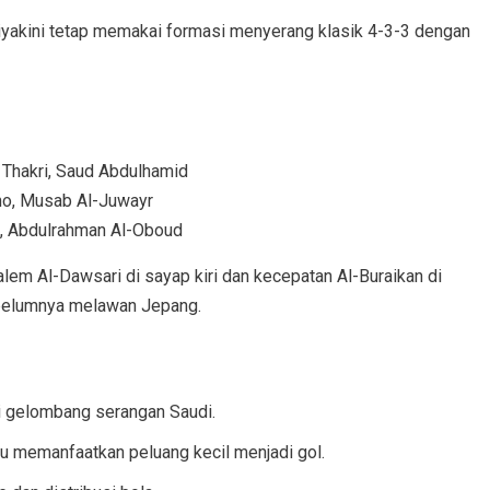
diyakini tetap memakai formasi menyerang klasik 4-3-3 dengan
 Thakri, Saud Abdulhamid
no, Musab Al-Juwayr
n, Abdulrahman Al-Oboud
m Al-Dawsari di sayap kiri dan kecepatan Al-Buraikan di
sebelumnya melawan Jepang.
 gelombang serangan Saudi.
u memanfaatkan peluang kecil menjadi gol.