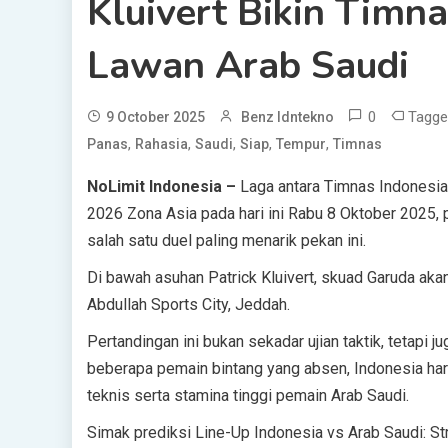
Kluivert Bikin Timn
Lawan Arab Saudi
0
Tagg
9 October 2025
Benz Idntekno
,
,
,
,
,
Panas
Rahasia
Saudi
Siap
Tempur
Timnas
NoLimit Indonesia –
Laga antara Timnas Indonesia
2026 Zona Asia pada hari ini Rabu 8 Oktober 2025, 
salah satu duel paling menarik pekan ini.
Di bawah asuhan Patrick Kluivert, skuad Garuda aka
Abdullah Sports City, Jeddah.
Pertandingan ini bukan sekadar ujian taktik, tetapi 
beberapa pemain bintang yang absen, Indonesia haru
teknis serta stamina tinggi pemain Arab Saudi.
Simak prediksi Line-Up Indonesia vs Arab Saudi: Str