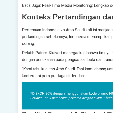
Baca Juga: Real-Time Media Monitoring: Lengkap d
Konteks Pertandingan da
Pertemuan Indonesia vs Arab Saudi kali ini menjad
pertandingan sebelumnya, Indonesia menampilkan pe
serang.
Pelatih Patrick Kluivert menegaskan bahwa timnya t
dengan penekanan pada penguasaan bola dan transis
“Kami tahu kualitas Arab Saudi. Tapi kami datang un
konferensi pers pra-laga di Jeddah.