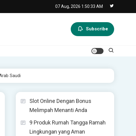
07 Aug, 2026
1:50:34 AM
Subscribe
Arab Saudi
Slot Online Dengan Bonus
Melimpah Menanti Anda
9 Produk Rumah Tangga Ramah
Lingkungan yang Aman