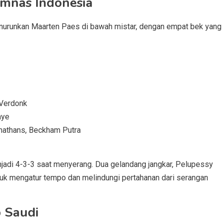
Timnas Indonesia
enurunkan Maarten Paes di bawah mistar, dengan empat bek yang
 Verdonk
aye
onathans, Beckham Putra
njadi 4-3-3 saat menyerang. Dua gelandang jangkar, Pelupessy
tuk mengatur tempo dan melindungi pertahanan dari serangan
b Saudi