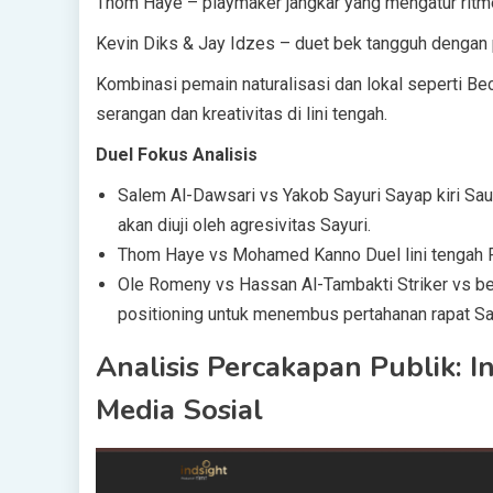
Thom Haye – playmaker jangkar yang mengatur ritme 
Kevin Diks & Jay Idzes – duet bek tangguh dengan 
Kombinasi pemain naturalisasi dan lokal seperti Be
serangan dan kreativitas di lini tengah.
Duel Fokus Analisis
Salem Al-Dawsari vs Yakob Sayuri Sayap kiri Sau
akan diuji oleh agresivitas Sayuri.
Thom Haye vs Mohamed Kanno Duel lini tengah P
Ole Romeny vs Hassan Al-Tambakti Striker vs 
positioning untuk menembus pertahanan rapat Sa
Analisis Percakapan Publik: 
Media Sosial