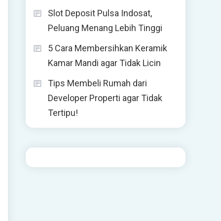
Slot Deposit Pulsa Indosat,
Peluang Menang Lebih Tinggi
5 Cara Membersihkan Keramik
Kamar Mandi agar Tidak Licin
Tips Membeli Rumah dari
Developer Properti agar Tidak
Tertipu!