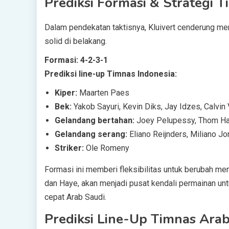
Prediksi Formasi & Strategi 
Dalam pendekatan taktisnya, Kluivert cenderung m
solid di belakang.
Formasi: 4-2-3-1
Prediksi line-up Timnas Indonesia:
Kiper:
Maarten Paes
Bek:
Yakob Sayuri, Kevin Diks, Jay Idzes, Calvin
Gelandang bertahan:
Joey Pelupessy, Thom H
Gelandang serang:
Eliano Reijnders, Miliano J
Striker:
Ole Romeny
Formasi ini memberi fleksibilitas untuk berubah me
dan Haye, akan menjadi pusat kendali permainan un
cepat Arab Saudi.
Prediksi Line-Up Timnas Ara