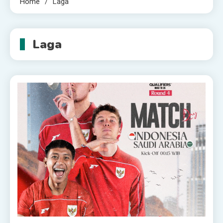
Home
Laga
Laga