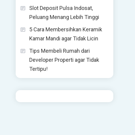
Slot Deposit Pulsa Indosat,
Peluang Menang Lebih Tinggi
5 Cara Membersihkan Keramik
Kamar Mandi agar Tidak Licin
Tips Membeli Rumah dari
Developer Properti agar Tidak
Tertipu!