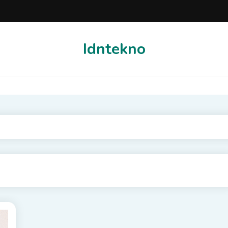
Idntekno