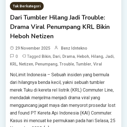
Tak Berkategori
Dari Tumbler Hilang Jadi Trouble:
Drama Viral Penumpang KRL Bikin
Heboh Netizen
29 November 2025
Benz Idntekno
0
Tagged
,
,
,
,
,
,
Bikin
Dari
Drama
Heboh
Hilang
Jadi
,
,
,
,
,
KRL
Netizen
Penumpang
Trouble
Tumbler
Viral
NoLimit Indonesia – Sebuah insiden yang bermula
dari hilangnya benda kecil, yakni sebuah tumbler
merek Tuku di kereta rel listrik (KRL) Commuter Line,
mendadak menjelma menjadi drama viral yang
mengguncang jagat maya dan menyorot prosedur lost
and found PT Kereta Api Indonesia (KAI) Commuter.
Kasus ini mencuat ke permukaan pada hari Selasa, 25