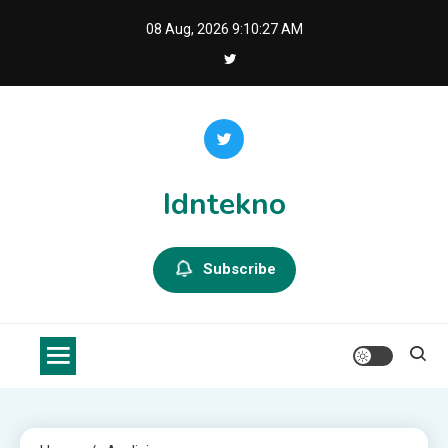
Skip
08 Aug, 2026
9:10:28 AM
to
content
Idntekno
Subscribe