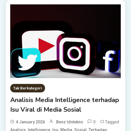
Tak Berkategori
Analisis Media Intelligence terhadap
Isu Viral di Media Sosial
0
Tagged
4 January 2026
Benz Idntekno
,
,
,
,
,
,
Analisis
Intelligence
Isu
Media
Sosial
Terhadap