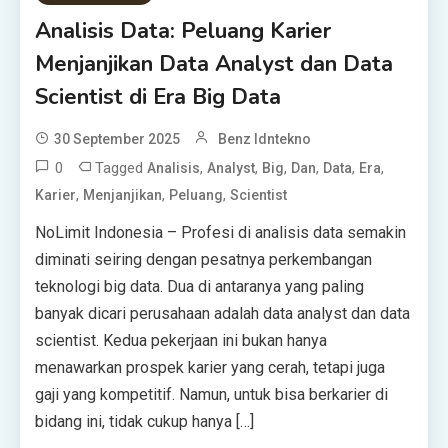
Analisis Data: Peluang Karier
Menjanjikan Data Analyst dan Data
Scientist di Era Big Data
30 September 2025
Benz Idntekno
0
Tagged
,
,
,
,
,
,
Analisis
Analyst
Big
Dan
Data
Era
,
,
,
Karier
Menjanjikan
Peluang
Scientist
NoLimit Indonesia – Profesi di analisis data semakin
diminati seiring dengan pesatnya perkembangan
teknologi big data. Dua di antaranya yang paling
banyak dicari perusahaan adalah data analyst dan data
scientist. Kedua pekerjaan ini bukan hanya
menawarkan prospek karier yang cerah, tetapi juga
gaji yang kompetitif. Namun, untuk bisa berkarier di
bidang ini, tidak cukup hanya […]