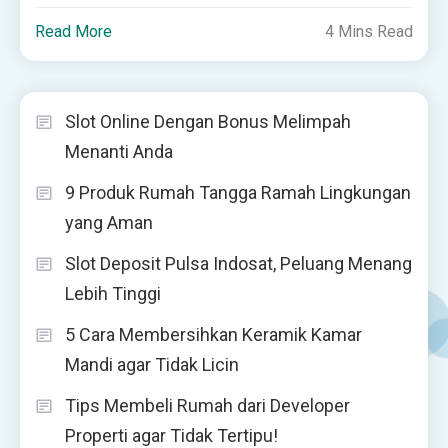
Read More
4 Mins Read
Slot Online Dengan Bonus Melimpah
Menanti Anda
9 Produk Rumah Tangga Ramah Lingkungan
yang Aman
Slot Deposit Pulsa Indosat, Peluang Menang
Lebih Tinggi
5 Cara Membersihkan Keramik Kamar
Mandi agar Tidak Licin
Tips Membeli Rumah dari Developer
Properti agar Tidak Tertipu!