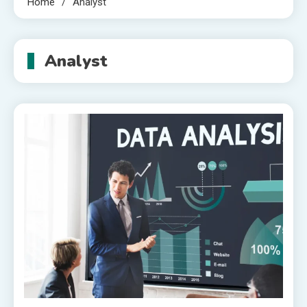
Home
Analyst
Analyst