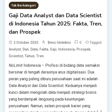
Tak Berkategori
Gaji Data Analyst dan Data Scientist
di Indonesia Tahun 2025: Fakta, Tren,
dan Prospek
0
Tagged
2 October 2025
Benz Idntekno
,
,
,
,
,
,
,
Analyst
Dan
Data
Fakta
Gaji
Indonesia
Prospek
,
,
Scientist
Tahun
Tren
NoLimit Indonesia – Profesi di bidang data semakin
bersinar di tengah derasnya arus digitalisasi. Dua
peran yang paling diburu perusahaan saat ini adalah
Data Analyst dan Data Scientist. Keduanya menjadi
kunci dalam mengolah data menjadi strategi bisnis
yang berdampak langsung pada keuntungan
perusahaan. Namun, selain prospek karier yang