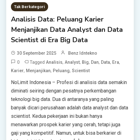
Tak Berkategori
Analisis Data: Peluang Karier
Menjanjikan Data Analyst dan Data
Scientist di Era Big Data
30 September 2025
Benz Idntekno
0
Tagged
,
,
,
,
,
,
Analisis
Analyst
Big
Dan
Data
Era
,
,
,
Karier
Menjanjikan
Peluang
Scientist
NoLimit Indonesia – Profesi di analisis data semakin
diminati seiring dengan pesatnya perkembangan
teknologi big data. Dua di antaranya yang paling
banyak dicari perusahaan adalah data analyst dan data
scientist. Kedua pekerjaan ini bukan hanya
menawarkan prospek karier yang cerah, tetapi juga
gaji yang kompetitif. Namun, untuk bisa berkarier di