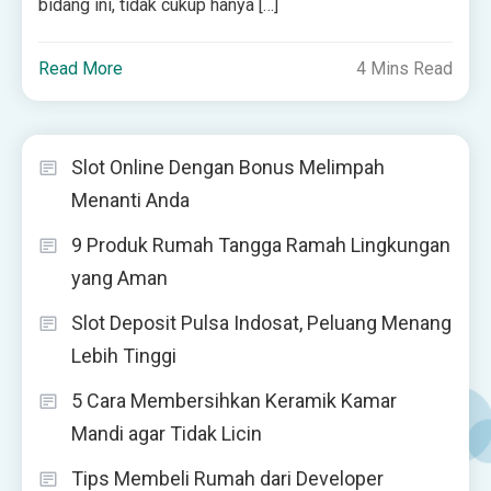
bidang ini, tidak cukup hanya […]
Read More
4 Mins Read
Slot Online Dengan Bonus Melimpah
Menanti Anda
9 Produk Rumah Tangga Ramah Lingkungan
yang Aman
Slot Deposit Pulsa Indosat, Peluang Menang
Lebih Tinggi
5 Cara Membersihkan Keramik Kamar
Mandi agar Tidak Licin
Tips Membeli Rumah dari Developer