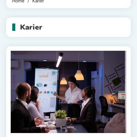
Home
Karier
Karier