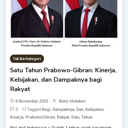
Tak Berkategori
Satu Tahun Prabowo-Gibran: Kinerja,
Kebijakan, dan Dampaknya bagi
Rakyat
6 November 2025
Benz Idntekno
0
Tagged
,
,
,
,
Bagi
Dampaknya
Dan
Kebijakan
,
,
,
,
Kinerja
PrabowoGibran
Rakyat
Satu
Tahun
NoLimit Indonesia – Sudah 1 tahun sejak pasangan