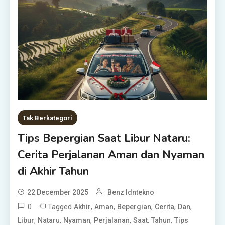
Tak Berkategori
Tips Bepergian Saat Libur Nataru:
Cerita Perjalanan Aman dan Nyaman
di Akhir Tahun
22 December 2025
Benz Idntekno
0
Tagged
,
,
,
,
,
Akhir
Aman
Bepergian
Cerita
Dan
,
,
,
,
,
,
Libur
Nataru
Nyaman
Perjalanan
Saat
Tahun
Tips