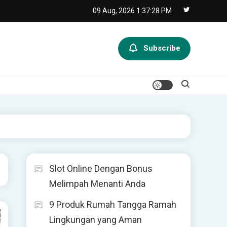
09 Aug, 2026
1:37:28 PM
Subscribe
Slot Online Dengan Bonus
Melimpah Menanti Anda
9 Produk Rumah Tangga Ramah
Lingkungan yang Aman