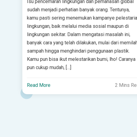
Isu pencemaran lingkungan dan pemanasan global
sudah menjadi perhatian banyak orang. Tentunya,
kamu pasti sering menemukan kampanye pelestari
lingkungan, baik melalui media sosial maupun di
lingkungan sekitar. Dalam mengatasi masalah ini,
banyak cara yang telah dilakukan, mulai dari memila
sampah hingga menghindari penggunaan plastik.
Kamu pun bisa ikut melestarikan bumi, lho! Caranya
pun cukup mudah, […]
Read More
2 Mins R