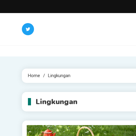
Skip
to
content
Home
Lingkungan
Lingkungan