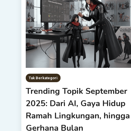
Tak Berkategori
Trending Topik September
2025: Dari AI, Gaya Hidup
Ramah Lingkungan, hingga
Gerhana Bulan