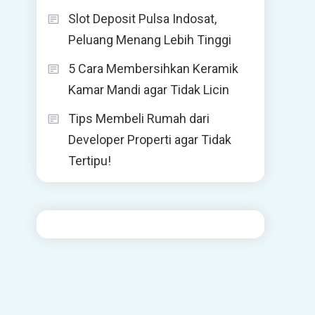
Slot Deposit Pulsa Indosat,
Peluang Menang Lebih Tinggi
5 Cara Membersihkan Keramik
Kamar Mandi agar Tidak Licin
Tips Membeli Rumah dari
Developer Properti agar Tidak
Tertipu!