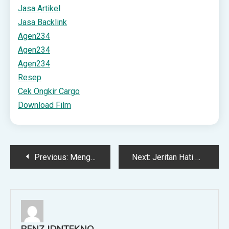
Jasa Artikel
Jasa Backlink
Agen234
Agen234
Agen234
Resep
Cek Ongkir Cargo
Download Film
Post
Previous:
Mengapa Film Agak Laen 2 Ini Kuras Energi Penonton, Bukan Efek Box Office!
Next:
Jeritan Hati Korban Banjir Pulau Sumatera: Kalau Tidak Ada Makanan, Kirimkan Kami Kain Kafan Saja
navigation