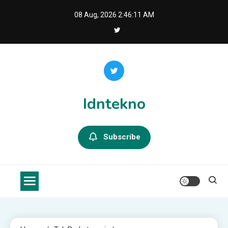
Skip
08 Aug, 2026
2:46:12 AM
to
content
Idntekno
Subscribe