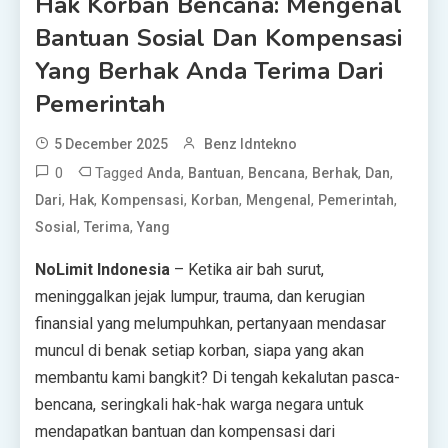
Hak Korban Bencana: Mengenal
Bantuan Sosial Dan Kompensasi
Yang Berhak Anda Terima Dari
Pemerintah
5 December 2025
Benz Idntekno
0
Tagged
,
,
,
,
,
Anda
Bantuan
Bencana
Berhak
Dan
,
,
,
,
,
,
Dari
Hak
Kompensasi
Korban
Mengenal
Pemerintah
,
,
Sosial
Terima
Yang
NoLimit Indonesia
– Ketika air bah surut,
meninggalkan jejak lumpur, trauma, dan kerugian
finansial yang melumpuhkan, pertanyaan mendasar
muncul di benak setiap korban, siapa yang akan
membantu kami bangkit? Di tengah kekalutan pasca-
bencana, seringkali hak-hak warga negara untuk
mendapatkan bantuan dan kompensasi dari