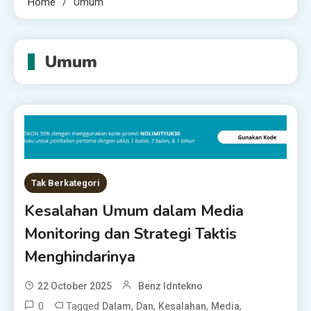
Home
Umum
Umum
Tak Berkategori
Kesalahan Umum dalam Media
Monitoring dan Strategi Taktis
Menghindarinya
22 October 2025
Benz Idntekno
0
Tagged
,
,
,
,
Dalam
Dan
Kesalahan
Media