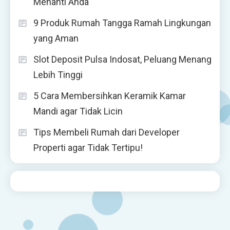
Menanti Anda
9 Produk Rumah Tangga Ramah Lingkungan
yang Aman
Slot Deposit Pulsa Indosat, Peluang Menang
Lebih Tinggi
5 Cara Membersihkan Keramik Kamar
Mandi agar Tidak Licin
Tips Membeli Rumah dari Developer
Properti agar Tidak Tertipu!