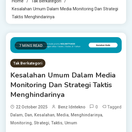
Home
Tak Berkategori
Kesalahan Umum Dalam Media Monitoring Dan Strategi
Taktis Menghindarinya
7 MINS READ
Tak Berkategori
Kesalahan Umum Dalam Media
Monitoring Dan Strategi Taktis
Menghindarinya
0
Tagged
22 October 2025
Benz Idntekno
,
,
,
,
,
Dalam
Dan
Kesalahan
Media
Menghindarinya
,
,
,
Monitoring
Strategi
Taktis
Umum