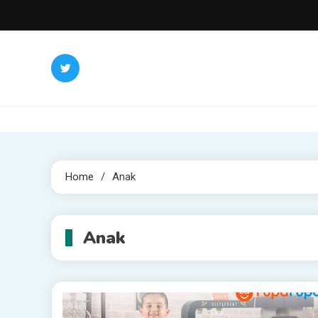
Skip
to
content
Home
Anak
Anak