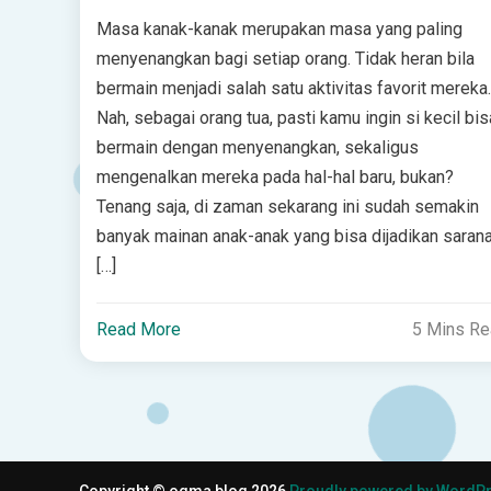
Masa kanak-kanak merupakan masa yang paling
menyenangkan bagi setiap orang. Tidak heran bila
bermain menjadi salah satu aktivitas favorit mereka.
Nah, sebagai orang tua, pasti kamu ingin si kecil bis
bermain dengan menyenangkan, sekaligus
mengenalkan mereka pada hal-hal baru, bukan?
Tenang saja, di zaman sekarang ini sudah semakin
banyak mainan anak-anak yang bisa dijadikan saran
[…]
Read More
5 Mins R