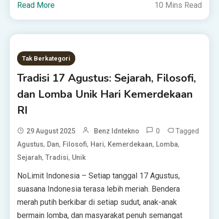
Read More
10 Mins Read
Tak Berkategori
Tradisi 17 Agustus: Sejarah, Filosofi,
dan Lomba Unik Hari Kemerdekaan
RI
0
Tagged
29 August 2025
Benz Idntekno
,
,
,
,
,
,
Agustus
Dan
Filosofi
Hari
Kemerdekaan
Lomba
,
,
Sejarah
Tradisi
Unik
NoLimit Indonesia – Setiap tanggal 17 Agustus,
suasana Indonesia terasa lebih meriah. Bendera
merah putih berkibar di setiap sudut, anak-anak
bermain lomba, dan masyarakat penuh semangat