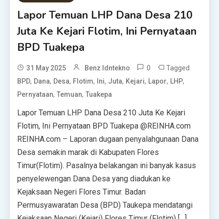
Lapor Temuan LHP Dana Desa 210
Juta Ke Kejari Flotim, Ini Pernyataan
BPD Tuakepa
0
Tagged
31 May 2025
Benz Idntekno
,
,
,
,
,
,
,
,
,
BPD
Dana
Desa
Flotim
Ini
Juta
Kejari
Lapor
LHP
,
,
Pernyataan
Temuan
Tuakepa
Lapor Temuan LHP Dana Desa 210 Juta Ke Kejari
Flotim, Ini Pernyataan BPD Tuakepa @REINHA.com
REINHA.com – Laporan dugaan penyalahgunaan Dana
Desa semakin marak di Kabupaten Flores
Timur(Flotim). Pasalnya belakangan ini banyak kasus
penyelewengan Dana Desa yang diadukan ke
Kejaksaan Negeri Flores Timur. Badan
Permusyawaratan Desa (BPD) Taukepa mendatangi
Kejaksaan Negeri (Kejari) Flores Timur (Flotim) […]