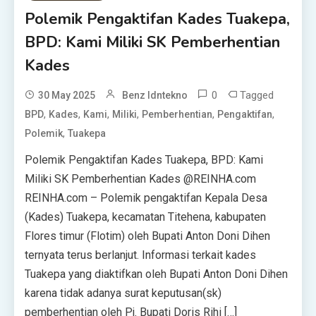
Polemik Pengaktifan Kades Tuakepa,
BPD: Kami Miliki SK Pemberhentian
Kades
0
Tagged
30 May 2025
Benz Idntekno
,
,
,
,
,
,
BPD
Kades
Kami
Miliki
Pemberhentian
Pengaktifan
,
Polemik
Tuakepa
Polemik Pengaktifan Kades Tuakepa, BPD: Kami
Miliki SK Pemberhentian Kades @REINHA.com
REINHA.com – Polemik pengaktifan Kepala Desa
(Kades) Tuakepa, kecamatan Titehena, kabupaten
Flores timur (Flotim) oleh Bupati Anton Doni Dihen
ternyata terus berlanjut. Informasi terkait kades
Tuakepa yang diaktifkan oleh Bupati Anton Doni Dihen
karena tidak adanya surat keputusan(sk)
pemberhentian oleh Pj. Bupati Doris Rihi […]