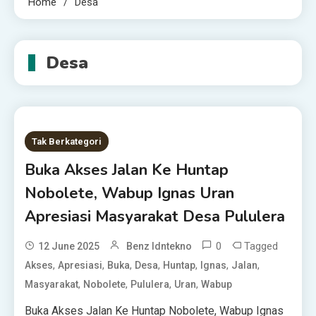
Home
Desa
Desa
Tak Berkategori
Buka Akses Jalan Ke Huntap
Nobolete, Wabup Ignas Uran
Apresiasi Masyarakat Desa Pululera
0
Tagged
12 June 2025
Benz Idntekno
,
,
,
,
,
,
,
Akses
Apresiasi
Buka
Desa
Huntap
Ignas
Jalan
,
,
,
,
Masyarakat
Nobolete
Pululera
Uran
Wabup
Buka Akses Jalan Ke Huntap Nobolete, Wabup Ignas