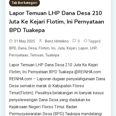
Tak Berkategori
Lapor Temuan LHP Dana Desa 210
Juta Ke Kejari Flotim, Ini Pernyataan
BPD Tuakepa
0
Tagged
31 May 2025
Benz Idntekno
,
,
,
,
,
,
,
,
,
BPD
Dana
Desa
Flotim
Ini
Juta
Kejari
Lapor
LHP
,
,
Pernyataan
Temuan
Tuakepa
Lapor Temuan LHP Dana Desa 210 Juta Ke Kejari
Flotim, Ini Pernyataan BPD Tuakepa @REINHA.com
REINHA.com – Laporan dugaan penyalahgunaan Dana
Desa semakin marak di Kabupaten Flores
Timur(Flotim). Pasalnya belakangan ini banyak kasus
penyelewengan Dana Desa yang diadukan ke
Kejaksaan Negeri Flores Timur. Badan
Permusyawaratan Desa (BPD) Taukepa mendatangi