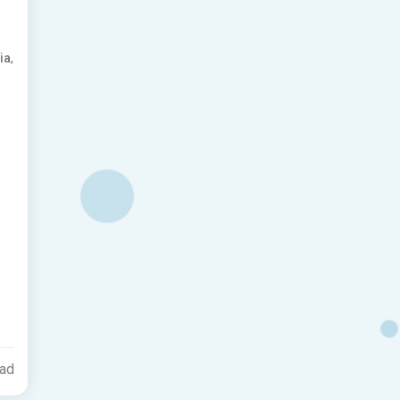
,
ia
ead