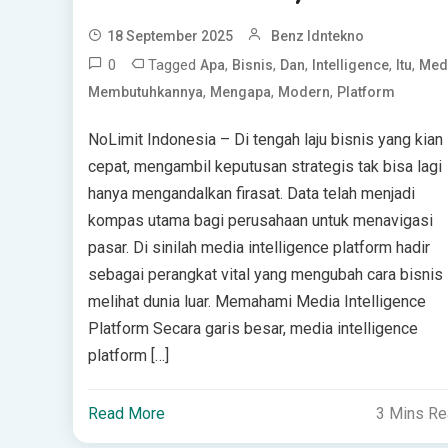
18 September 2025
Benz Idntekno
0
Tagged
,
,
,
,
,
Apa
Bisnis
Dan
Intelligence
Itu
Med
,
,
,
Membutuhkannya
Mengapa
Modern
Platform
NoLimit Indonesia – Di tengah laju bisnis yang kian
cepat, mengambil keputusan strategis tak bisa lagi
hanya mengandalkan firasat. Data telah menjadi
kompas utama bagi perusahaan untuk menavigasi
pasar. Di sinilah media intelligence platform hadir
sebagai perangkat vital yang mengubah cara bisnis
melihat dunia luar. Memahami Media Intelligence
Platform Secara garis besar, media intelligence
platform […]
Read More
3 Mins R