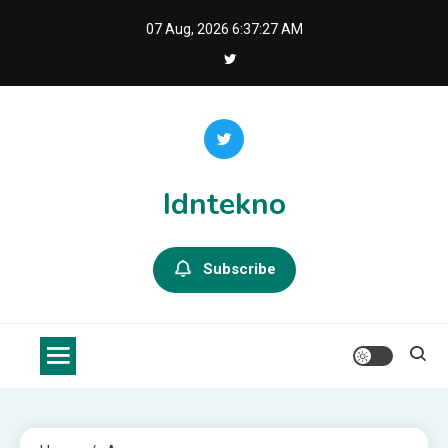
Skip
07 Aug, 2026
6:37:27 AM
to
content
Idntekno
Subscribe