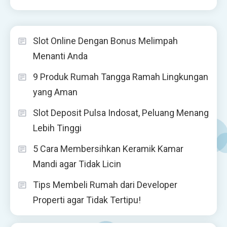
Slot Online Dengan Bonus Melimpah
Menanti Anda
9 Produk Rumah Tangga Ramah Lingkungan
yang Aman
Slot Deposit Pulsa Indosat, Peluang Menang
Lebih Tinggi
5 Cara Membersihkan Keramik Kamar
Mandi agar Tidak Licin
Tips Membeli Rumah dari Developer
Properti agar Tidak Tertipu!