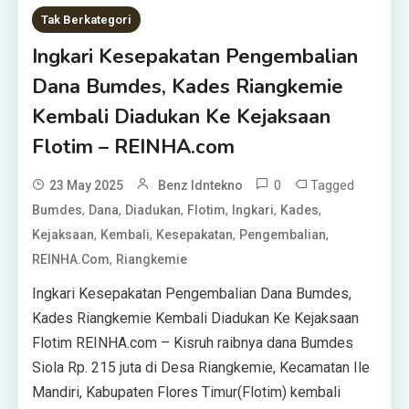
Tak Berkategori
Ingkari Kesepakatan Pengembalian
Dana Bumdes, Kades Riangkemie
Kembali Diadukan Ke Kejaksaan
Flotim – REINHA.com
0
Tagged
23 May 2025
Benz Idntekno
,
,
,
,
,
,
Bumdes
Dana
Diadukan
Flotim
Ingkari
Kades
,
,
,
,
Kejaksaan
Kembali
Kesepakatan
Pengembalian
,
REINHA.com
Riangkemie
Ingkari Kesepakatan Pengembalian Dana Bumdes,
Kades Riangkemie Kembali Diadukan Ke Kejaksaan
Flotim REINHA.com – Kisruh raibnya dana Bumdes
Siola Rp. 215 juta di Desa Riangkemie, Kecamatan Ile
Mandiri, Kabupaten Flores Timur(Flotim) kembali