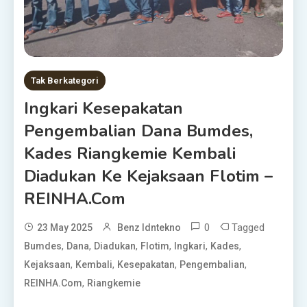
Tak Berkategori
Ingkari Kesepakatan
Pengembalian Dana Bumdes,
Kades Riangkemie Kembali
Diadukan Ke Kejaksaan Flotim –
REINHA.com
0
Tagged
23 May 2025
Benz Idntekno
,
,
,
,
,
,
Bumdes
Dana
Diadukan
Flotim
Ingkari
Kades
,
,
,
,
Kejaksaan
Kembali
Kesepakatan
Pengembalian
,
REINHA.com
Riangkemie