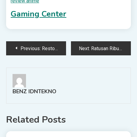
review anime
Gaming Center
Post
Previous:
Restorative Justice Target Kejari Flotim Selesaikan Kasus Pidana
Next:
Ratusan Ribu Umat Ikut Pemakaman Paus Fransiskus, Berikut Hal Penting Yang Dilakukan Paus Selama Pelayanannya – REINHA.com
navigation
BENZ IDNTEKNO
Related Posts