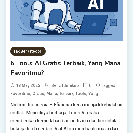
Tak Berkategori
6 Tools AI Gratis Terbaik, Yang Mana
Favoritmu?
0
Tagged
18 May 2025
Benz Idntekno
,
,
,
,
,
Favoritmu
Gratis
Mana
Terbaik
Tools
Yang
NoLimit Indonesia – Efisiensi kerja menjadi kebutuhan
mutlak. Munculnya berbagai Tools AI gratis
memberikan kemudahan bagi individu dan tim untuk
bekerja lebih cerdas. Alat AI ini membantu mulai dari