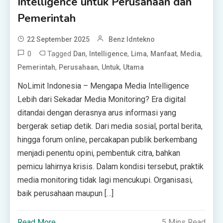
Intelligence untuk Perusahaan dan
Pemerintah
22 September 2025
Benz Idntekno
0
Tagged
,
,
,
,
,
Dan
Intelligence
Lima
Manfaat
Media
,
,
,
Pemerintah
Perusahaan
Untuk
Utama
NoLimit Indonesia – Mengapa Media Intelligence
Lebih dari Sekadar Media Monitoring? Era digital
ditandai dengan derasnya arus informasi yang
bergerak setiap detik. Dari media sosial, portal berita,
hingga forum online, percakapan publik berkembang
menjadi penentu opini, pembentuk citra, bahkan
pemicu lahirnya krisis. Dalam kondisi tersebut, praktik
media monitoring tidak lagi mencukupi. Organisasi,
baik perusahaan maupun […]
Read More
5 Mins Read