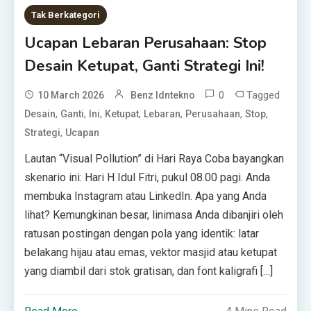
Tak Berkategori
Ucapan Lebaran Perusahaan: Stop
Desain Ketupat, Ganti Strategi Ini!
0
Tagged
10 March 2026
Benz Idntekno
,
,
,
,
,
,
,
Desain
Ganti
Ini
Ketupat
Lebaran
Perusahaan
Stop
,
Strategi
Ucapan
Lautan “Visual Pollution” di Hari Raya Coba bayangkan
skenario ini: Hari H Idul Fitri, pukul 08.00 pagi. Anda
membuka Instagram atau LinkedIn. Apa yang Anda
lihat? Kemungkinan besar, linimasa Anda dibanjiri oleh
ratusan postingan dengan pola yang identik: latar
belakang hijau atau emas, vektor masjid atau ketupat
yang diambil dari stok gratisan, dan font kaligrafi […]