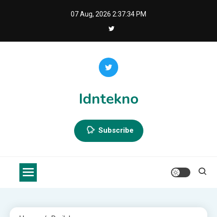
Skip
07 Aug, 2026
2:37:34 PM
to
content
Idntekno
Subscribe