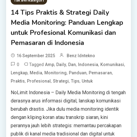
Tak Berkategori
14 Tips Praktis & Strategi Daily
Media Monitoring: Panduan Lengkap
untuk Profesional Komunikasi dan
Pemasaran di Indonesia
16 September 2025
Benz Idntekno
0
Tagged
,
,
,
,
,
Amp
Daily
Dan
Indonesia
Komunikasi
,
,
,
,
,
Lengkap
Media
Monitoring
Panduan
Pemasaran
,
,
,
,
Praktis
Profesional
Strategi
Tips
Untuk
NoLimit Indonesia – Daily Media Monitoring di tengah
derasnya arus informasi digital, lanskap komunikasi
berubah drastis. Jika dulu media monitoring identik
dengan kliping koran atau transkrip siaran, kini
perannya jauh lebih strategis: memantau percakapan
publik di kanal media tradisional dan digital untuk