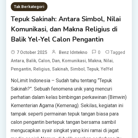
Tak Berkategori
Tepuk Sakinah: Antara Simbol, Nilai
Komunikasi, dan Makna Religius di
Balik Yel-Yel Calon Pengantin
0
Tagged
7 October 2025
Benz Idntekno
,
,
,
,
,
,
,
Antara
Balik
Calon
Dan
Komunikasi
Makna
Nilai
,
,
,
,
,
Pengantin
Religius
Sakinah
Simbol
Tepuk
YelYel
NoLimit Indonesia – Sudah tahu tentang “Tepuk
Sakinah?”. Sebuah fenomena unik yang mencuri
perhatian dalam kelas bimbingan perkawinan (Bimwin)
Kementerian Agama (Kemenag). Sekilas, kegiatan ini
tampak seperti permainan tepuk tangan biasa para
calon pengantin bertepuk tangan bersama sambil
mengucapkan syair singkat yang kini ramai di jagat