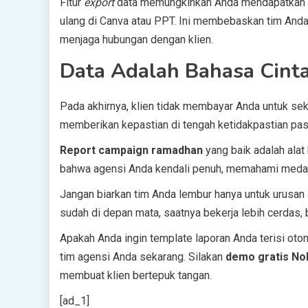
Fitur
export
data memungkinkan Anda mendapatkan gra
ulang di Canva atau PPT. Ini membebaskan tim Anda u
menjaga hubungan dengan klien.
Data Adalah Bahasa Cinta
Pada akhirnya, klien tidak membayar Anda untuk 
memberikan kepastian di tengah ketidakpastian pas
Report campaign ramadhan
yang baik adalah ala
bahwa agensi Anda kendali penuh, memahami medan 
Jangan biarkan tim Anda lembur hanya untuk urusan
sudah di depan mata, saatnya bekerja lebih cerdas, 
Apakah Anda ingin template laporan Anda terisi ot
tim agensi Anda sekarang. Silakan
demo gratis No
membuat klien bertepuk tangan.
[ad_1]