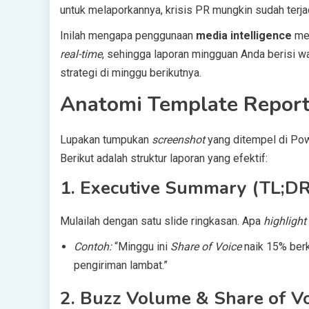
untuk melaporkannya, krisis PR mungkin sudah terjad
Inilah mengapa penggunaan
media intelligence
men
real-time
, sehingga laporan mingguan Anda berisi 
strategi di minggu berikutnya.
Anatomi Template Repor
Lupakan tumpukan
screenshot
yang ditempel di Powe
Berikut adalah struktur laporan yang efektif:
1. Executive Summary (TL;DR
Mulailah dengan satu slide ringkasan. Apa
highlight
Contoh:
“Minggu ini
Share of Voice
naik 15% berka
pengiriman lambat.”
2. Buzz Volume & Share of V