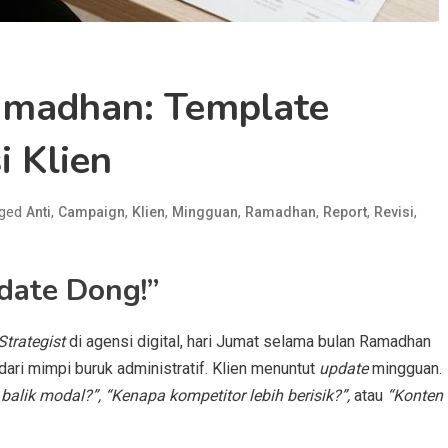
amadhan: Template
i Klien
ged
,
,
,
,
,
,
,
Anti
Campaign
Klien
Mingguan
Ramadhan
Report
Revisi
date Dong!”
Strategist
di agensi digital, hari Jumat selama bulan Ramadhan
dari mimpi buruk administratif. Klien menuntut
update
mingguan.
balik modal?”, “Kenapa kompetitor lebih berisik?”,
atau
“Konten