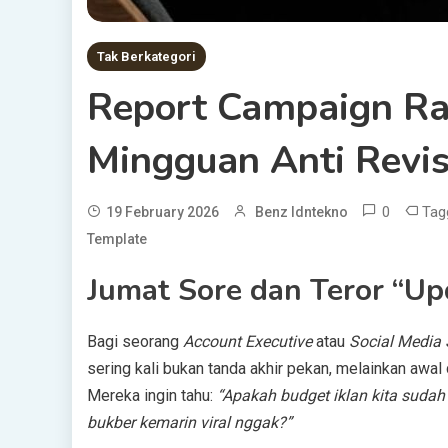
Tak Berkategori
Report Campaign R
Mingguan Anti Revis
0
Tag
19 February 2026
Benz Idntekno
Template
Jumat Sore dan Teror “Up
Bagi seorang
Account Executive
atau
Social Media 
sering kali bukan tanda akhir pekan, melainkan awal 
Mereka ingin tahu:
“Apakah budget iklan kita sudah 
bukber kemarin viral nggak?”