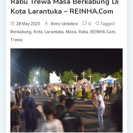
Rabu Trewa Masa Berkabung Di
Kota Larantuka – REINHA.com
0
Tagged
28 May 2025
Benz Idntekno
,
,
,
,
,
,
Berkabung
Kota
Larantuka
Masa
Rabu
REINHA.com
Trewa