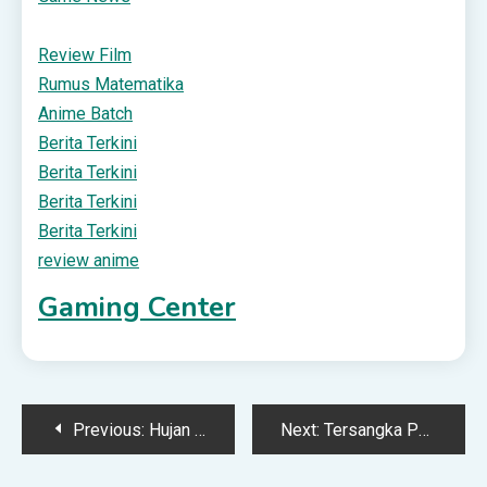
Review Film
Rumus Matematika
Anime Batch
Berita Terkini
Berita Terkini
Berita Terkini
Berita Terkini
review anime
Gaming Center
Post
Previous:
Hujan Sambut Peziarah Prosesi Jumat Agung Semana Santa – REINHA.com
Next:
Tersangka Pencabulan Remaja Pria di Flores Timur Akan Segera Di Tetapkan Polisi
navigation