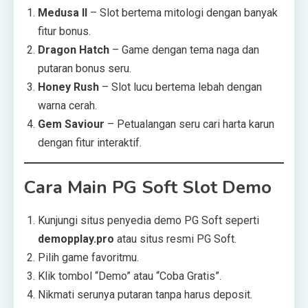
Medusa II
– Slot bertema mitologi dengan banyak
fitur bonus.
Dragon Hatch
– Game dengan tema naga dan
putaran bonus seru.
Honey Rush
– Slot lucu bertema lebah dengan
warna cerah.
Gem Saviour
– Petualangan seru cari harta karun
dengan fitur interaktif.
Cara Main PG Soft Slot Demo
Kunjungi situs penyedia demo PG Soft seperti
demopplay.pro
atau situs resmi PG Soft.
Pilih game favoritmu.
Klik tombol “Demo” atau “Coba Gratis”.
Nikmati serunya putaran tanpa harus deposit.