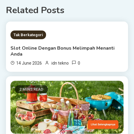
Related Posts
8 MINS READ
Tak Berkategori
Slot Online Dengan Bonus Melimpah Menanti
Anda
0
14 June 2026
idn tekno
2 MINS READ