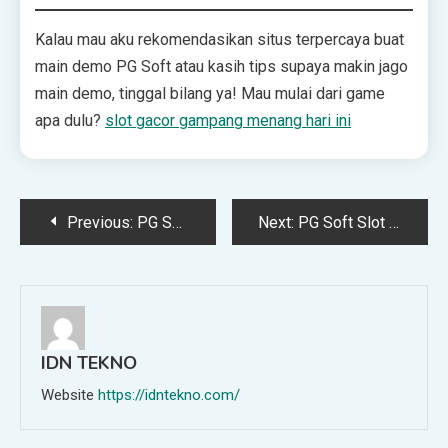
Kalau mau aku rekomendasikan situs terpercaya buat
main demo PG Soft atau kasih tips supaya makin jago
main demo, tinggal bilang ya! Mau mulai dari game
apa dulu?
slot gacor gampang menang hari ini
Post
Previous:
PG Soft Slot Demo Seru Abis Buat Isi Waktu Luang
Next:
PG Soft Slot Demo Seru Abis Buat Isi Waktu Luang
navigation
IDN TEKNO
Website
https://idntekno.com/