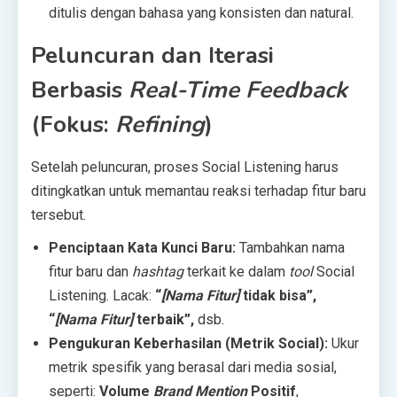
ditulis dengan bahasa yang konsisten dan natural.
Peluncuran dan Iterasi
Berbasis
Real-Time Feedback
(Fokus:
Refining
)
Setelah peluncuran, proses Social Listening harus
ditingkatkan untuk memantau reaksi terhadap fitur baru
tersebut.
Penciptaan Kata Kunci Baru:
Tambahkan nama
fitur baru dan
hashtag
terkait ke dalam
tool
Social
Listening. Lacak:
“
[Nama Fitur]
tidak bisa”,
“
[Nama Fitur]
terbaik”,
dsb.
Pengukuran Keberhasilan (Metrik Social):
Ukur
metrik spesifik yang berasal dari media sosial,
seperti:
Volume
Brand Mention
Positif
,