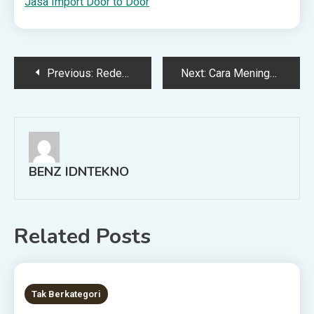
Jasa Import Door to Door
Post
Previous:
Redenominasi Rupiah 2025: Antara Mitos Sanering dan Modernisasi Ekonomi Indonesia
Next:
Cara Meningkatkan ROI dengan Social Media Listening: 5 Strategi Berbasis Data
navigation
BENZ IDNTEKNO
Related Posts
8 MINS READ
Tak Berkategori