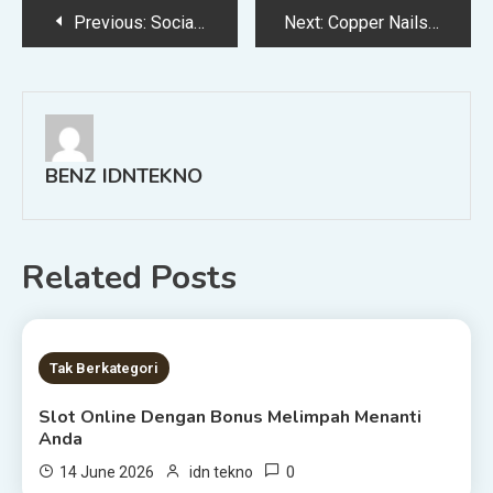
Post
Previous:
Social Commerce dan Live Shopping: Cara Media Sosial Menggantikan Toko Online dan Menjadi Mesin Uang
Next:
Copper Nails Jadi Tren Nail Art Terbaru, Aksesoris Elegan dan Mewah Jadi Semakin Terlihat Cantik
navigation
BENZ IDNTEKNO
Related Posts
8 MINS READ
Tak Berkategori
Slot Online Dengan Bonus Melimpah Menanti
Anda
0
14 June 2026
idn tekno