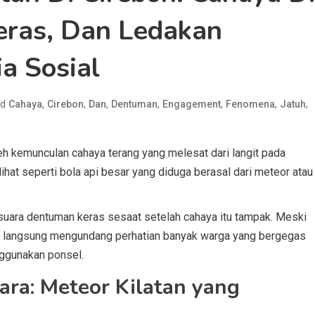
eras, Dan Ledakan
a Sosial
ed
,
,
,
,
,
,
,
Cahaya
Cirebon
Dan
Dentuman
Engagement
Fenomena
Jatuh
h kemunculan cahaya terang yang melesat dari langit pada
at seperti bola api besar yang diduga berasal dari meteor atau
ara dentuman keras sesaat setelah cahaya itu tampak. Meski
t langsung mengundang perhatian banyak warga yang bergegas
nggunakan ponsel.
ara: Meteor Kilatan yang