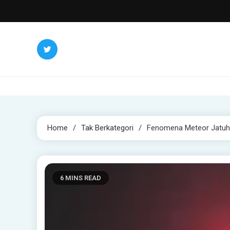
Skip
to
content
Home
Tak Berkategori
Fenomena Meteor Jatuh D
6 MINS READ