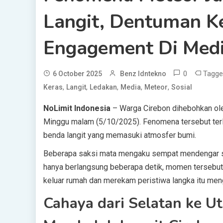
Langit, Dentuman K
Engagement Di Medi
0
Tagg
6 October 2025
Benz Idntekno
,
,
,
,
,
Keras
Langit
Ledakan
Media
Meteor
Sosial
NoLimit Indonesia
– Warga Cirebon dihebohkan ole
Minggu malam (5/10/2025). Fenomena tersebut terlih
benda langit yang memasuki atmosfer bumi.
Beberapa saksi mata mengaku sempat mendengar su
hanya berlangsung beberapa detik, momen tersebu
keluar rumah dan merekam peristiwa langka itu me
Cahaya dari Selatan ke Ut