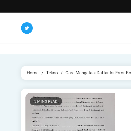
Skip
to
content
Home
Tekno
Cara Mengatasi Daftar Isi Error
5 MINS READ