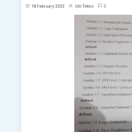
0
18 February 2023
Idn Tekno