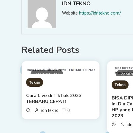
IDN TEKNO
Website
https://idntekno.com/
Related Posts
7 MINS READ
22 MI
Tekno
Tekno
Cara Lіvе di TіkTоk 2023
BISA DI
TERBARU CEPAT!
Ini Dia C
HP уаng 
0
idn tekno
2023
idn