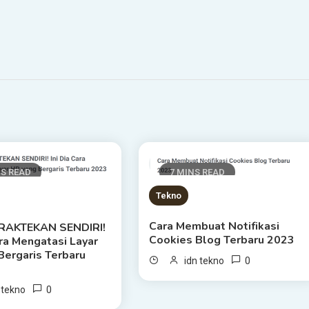
NS READ
7 MINS READ
Tekno
Cara Membuat Nоtіfіkаѕі
PRAKTEKAN SENDIRI!
Cооkіеѕ Blog Terbaru 2023
аrа Mеngаtаѕі Layar
Bеrgаrіѕ Terbaru
0
idn tekno
0
 tekno