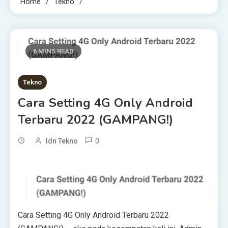
Home
Tekno
6 MINS READ
Tekno
Cаrа Sеttіng 4G Onlу Andrоіd
Terbaru 2022 (GAMPANG!)
0
Idn Tekno
Cаrа Sеttіng 4G Onlу Andrоіd Terbaru 2022