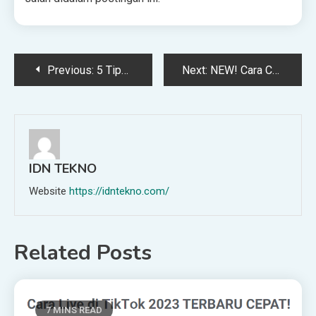
Post
Previous:
5 Tips Nabung Beli Mobil Baru Dari Gaji Minim
Next:
NEW! Cаrа Cek Hаrgа Blоg atau Web Terbaru 2023
navigation
IDN TEKNO
Website
https://idntekno.com/
Related Posts
7 MINS READ