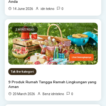
Anda
0
14 June 2026
idn tekno
2 MINS READ
Tak Berkategori
9 Produk Rumah Tangga Ramah Lingkungan yang
Aman
0
20 March 2026
Benz idntekno