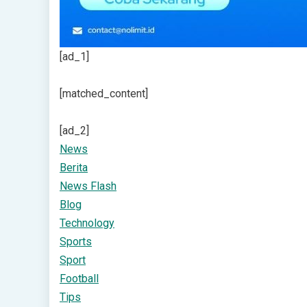
[ad_1]
[matched_content]
[ad_2]
News
Berita
News Flash
Blog
Technology
Sports
Sport
Football
Tips