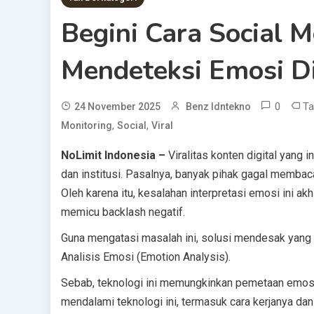
Begini Cara Social 
Mendeteksi Emosi Di
0
T
24 November 2025
Benz Idntekno
,
,
Monitoring
Social
Viral
NoLimit Indonesia –
Viralitas konten digital yang 
dan institusi. Pasalnya, banyak pihak gagal membaca
Oleh karena itu, kesalahan interpretasi emosi ini a
memicu backlash negatif.
Guna mengatasi masalah ini, solusi mendesak yang 
Analisis Emosi (Emotion Analysis).
Sebab, teknologi ini memungkinkan pemetaan emosi p
mendalami teknologi ini, termasuk cara kerjanya dan