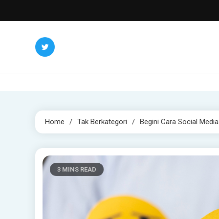
Skip
to
content
Home
Tak Berkategori
Begini Cara Social Media
3 MINS READ