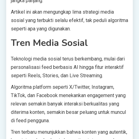
jangka panjang.
Artikel ini akan mengungkap lima strategi media
sosial yang terbukti selalu efektif, tak peduli algoritma
seperti apa yang digunakan.
Tren Media Sosial
Teknologi media sosial terus berkembang, mulai dari
personalisasi feed berbasis AI hingga fitur interaktif
seperti Reels, Stories, dan Live Streaming.
Algoritma platform seperti X/Twitter, Instagram,
TikTok, dan Facebook menekankan engagement yang
relevan semakin banyak interaksi berkualitas yang
diterima konten, semakin besar peluang untuk muncul
di feed pengguna.
Tren terbaru menunjukkan bahwa konten yang autentik,