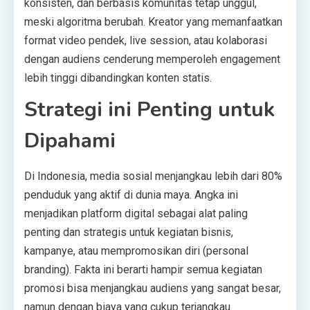
konsisten, dan berbasis komunitas tetap unggul,
meski algoritma berubah. Kreator yang memanfaatkan
format video pendek, live session, atau kolaborasi
dengan audiens cenderung memperoleh engagement
lebih tinggi dibandingkan konten statis.
Strategi ini Penting untuk
Dipahami
Di Indonesia, media sosial menjangkau lebih dari 80%
penduduk yang aktif di dunia maya. Angka ini
menjadikan platform digital sebagai alat paling
penting dan strategis untuk kegiatan bisnis,
kampanye, atau mempromosikan diri (personal
branding). Fakta ini berarti hampir semua kegiatan
promosi bisa menjangkau audiens yang sangat besar,
namun dengan biaya yang cukup terjangkau.