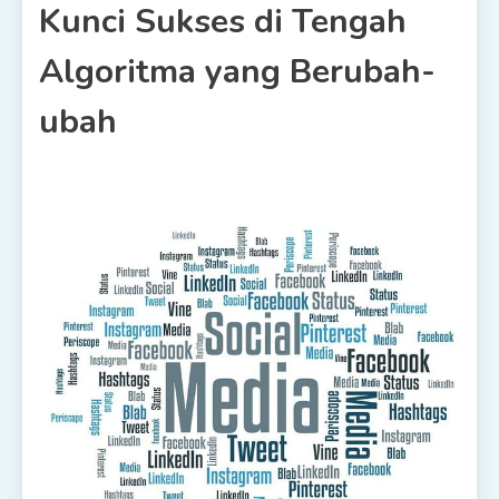
Kunci Sukses di Tengah
Algoritma yang Berubah-
ubah