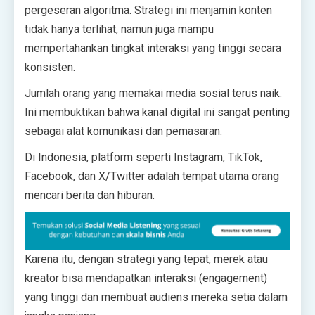
pergeseran algoritma. Strategi ini menjamin konten
tidak hanya terlihat, namun juga mampu
mempertahankan tingkat interaksi yang tinggi secara
konsisten.
Jumlah orang yang memakai media sosial terus naik.
Ini membuktikan bahwa kanal digital ini sangat penting
sebagai alat komunikasi dan pemasaran.
Di Indonesia, platform seperti Instagram, TikTok,
Facebook, dan X/Twitter adalah tempat utama orang
mencari berita dan hiburan.
Karena itu, dengan strategi yang tepat, merek atau
kreator bisa mendapatkan interaksi (engagement)
yang tinggi dan membuat audiens mereka setia dalam