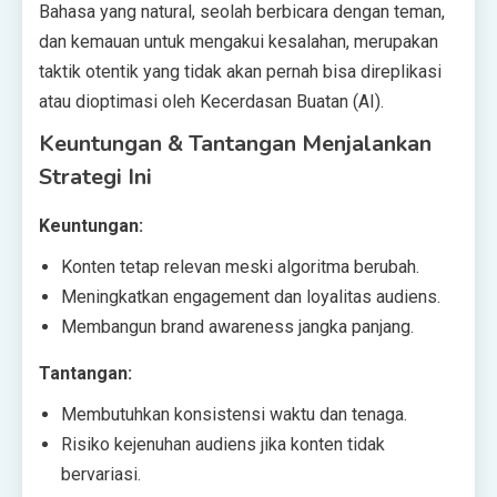
Bahasa yang natural, seolah berbicara dengan teman,
dan kemauan untuk mengakui kesalahan, merupakan
taktik otentik yang tidak akan pernah bisa direplikasi
atau dioptimasi oleh Kecerdasan Buatan (AI).
Keuntungan & Tantangan Menjalankan
Strategi Ini
Keuntungan:
Konten tetap relevan meski algoritma berubah.
Meningkatkan engagement dan loyalitas audiens.
Membangun brand awareness jangka panjang.
Tantangan:
Membutuhkan konsistensi waktu dan tenaga.
Risiko kejenuhan audiens jika konten tidak
bervariasi.