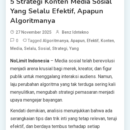
5 Strategi Konten Media Sosial
Yang Selalu Efektif, Apapun
Algoritmanya
27 November 2025
Benz Idntekno
0
Tagged
,
,
,
,
Algoritmanya
Apapun
Efektif
Konten
,
,
,
,
Media
Selalu
Sosial
Strategi
Yang
NoLimit Indonesia
– Media sosial telah berevolusi
menjadi arena krusial bagi merek, kreator, dan figur
publik untuk menggalang interaksi audiens. Namun,
laju perubahan algoritma yang tak terduga sering kali
menyulitkan, mengubah strategi pemasaran menjadi
upaya mengejar bayangan.
Kendati demikian, analisis menunjukkan bahwa ada
serangkaian tips dan trik inti yang tetap relevan, teruji
efektif, dan berdaya tembus terhadap setiap