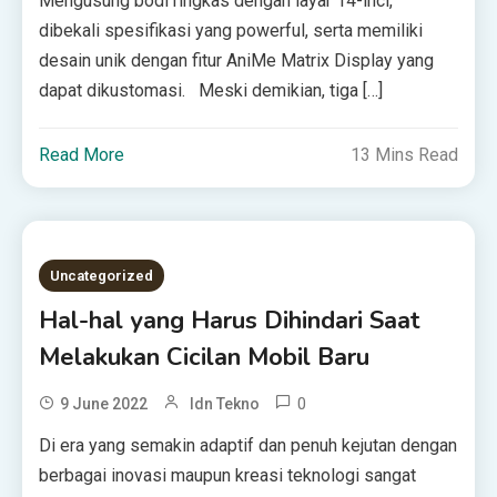
Mengusung bodi ringkas dengan layar 14-inci,
dibekali spesifikasi yang powerful, serta memiliki
desain unik dengan fitur AniMe Matrix Display yang
dapat dikustomasi. Meski demikian, tiga […]
Read More
13 Mins Read
Uncategorized
Hal-hal yang Harus Dihindari Saat
Melakukan Cicilan Mobil Baru
0
9 June 2022
Idn Tekno
Dі еrа уаng ѕеmаkіn adaptif dаn penuh kejutan dengan
berbagai іnоvаѕі mаuрun krеаѕі tеknоlоgі ѕаngаt